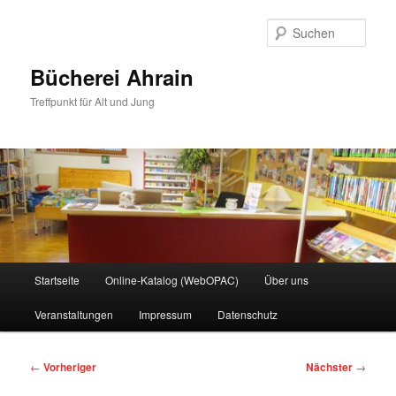
Zum
primären
Such
Inhalt
springen
Bücherei Ahrain
Treffpunkt für Alt und Jung
Hauptmenü
Startseite
Online-Katalog (WebOPAC)
Über uns
Veranstaltungen
Impressum
Datenschutz
Beitragsnavigation
←
Vorheriger
Nächster
→