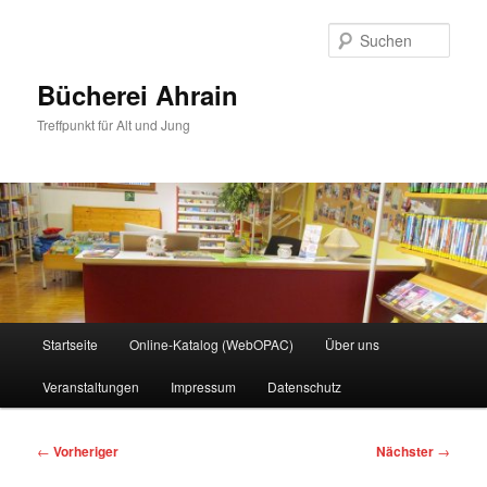
Zum
primären
Such
Inhalt
springen
Bücherei Ahrain
Treffpunkt für Alt und Jung
Hauptmenü
Startseite
Online-Katalog (WebOPAC)
Über uns
Veranstaltungen
Impressum
Datenschutz
Beitragsnavigation
←
Vorheriger
Nächster
→