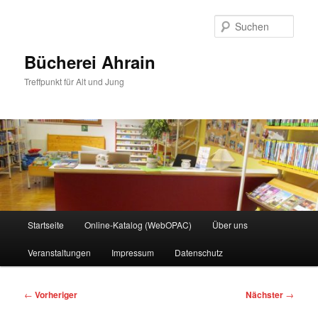
Zum
primären
Such
Inhalt
springen
Bücherei Ahrain
Treffpunkt für Alt und Jung
Hauptmenü
Startseite
Online-Katalog (WebOPAC)
Über uns
Veranstaltungen
Impressum
Datenschutz
Beitragsnavigation
←
Vorheriger
Nächster
→