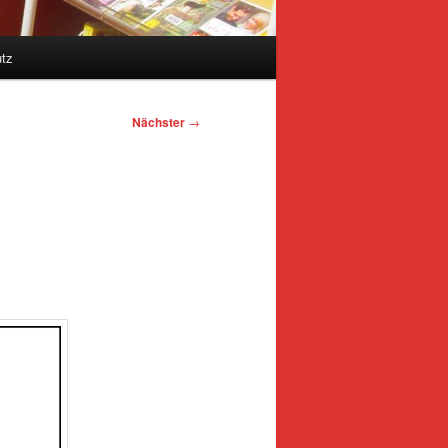
tz
Nächster
→