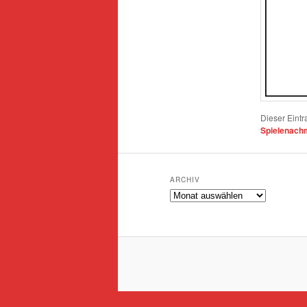
Dieser Eint
Spielenachm
ARCHIV
Archiv