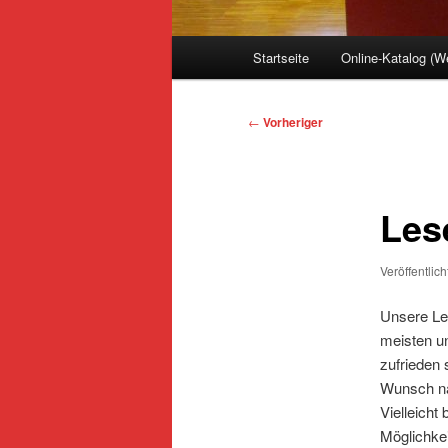
Hauptmenü
Startseite
Online-Katalog (
Beitragsnavigation
←
Vorheriger
Les
Veröffentlic
Unsere Les
meisten u
zufrieden
Wunsch na
Vielleicht
Möglichkei