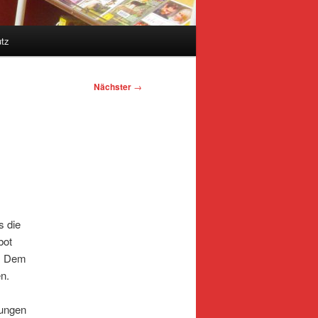
tz
Nächster
→
s die
bot
n. Dem
n.
tungen