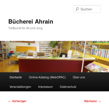
Zum
primären
Such
Inhalt
springen
Bücherei Ahrain
Treffpunkt für Alt und Jung
Hauptmenü
Startseite
Online-Katalog (WebOPAC)
Über uns
Veranstaltungen
Impressum
Datenschutz
Beitragsnavigation
←
Vorheriger
Nächster
→