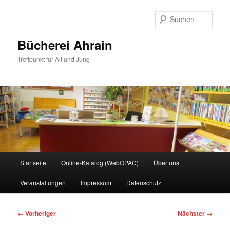
Zum
primären
Such
Inhalt
springen
Bücherei Ahrain
Treffpunkt für Alt und Jung
Hauptmenü
Startseite
Online-Katalog (WebOPAC)
Über uns
Veranstaltungen
Impressum
Datenschutz
Beitragsnavigation
←
Vorheriger
Nächster
→