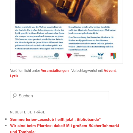
Veröffentlicht unter
Veranstaltungen
|
Verschlagwortet mit
Advent
,
Lyrik
S
u
c
h
NEUESTE BEITRÄGE
e
Sommerferien-Leseclub heißt jetzt „Bibliobande“
n
Wir sind beim Pfarrfest dabei! Mit großem Bücherflohmarkt
und Tombola!