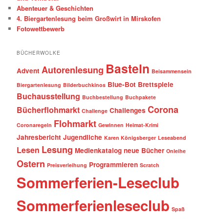
Abenteuer & Geschichten
4. Biergartenlesung beim Großwirt in Mirskofen
Fotowettbewerb
BÜCHERWOLKE
Basteln
Autorenlesung
Advent
Beisammensein
Blue-Bot
Brettspiele
Biergartenlesung
Bilderbuchkinos
Buchausstellung
Buchbestellung
Buchpakete
Corona
Bücherflohmarkt
Challenges
Challenge
Flohmarkt
Coronaregeln
Gewinnen
Heimat-Krimi
Jahresbericht
Jugendliche
Karen Königsberger
Leseabend
Lesung
Lesen
Medienkatalog
neue Bücher
Onleihe
Ostern
Programmieren
Preisverleihung
Scratch
Sommerferien-Leseclub
Sommerferienleseclub
Spaß