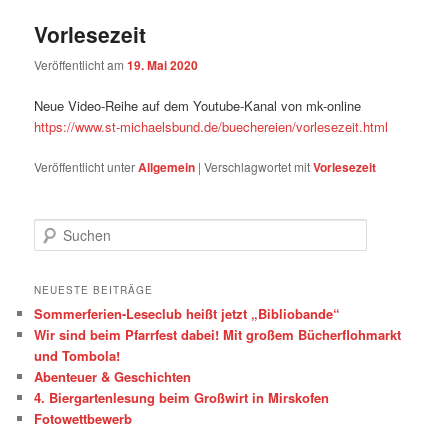
Vorlesezeit
Veröffentlicht am
19. Mai 2020
Neue Video-Reihe auf dem Youtube-Kanal von mk-online
https://www.st-michaelsbund.de/buechereien/vorlesezeit.html
Veröffentlicht unter
Allgemein
|
Verschlagwortet mit
Vorlesezeit
S
u
c
h
NEUESTE BEITRÄGE
e
Sommerferien-Leseclub heißt jetzt „Bibliobande“
n
Wir sind beim Pfarrfest dabei! Mit großem Bücherflohmarkt
und Tombola!
Abenteuer & Geschichten
4. Biergartenlesung beim Großwirt in Mirskofen
Fotowettbewerb