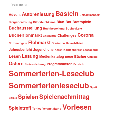
BÜCHERWOLKE
Basteln
Autorenlesung
Advent
Beisammensein
Blue-Bot
Brettspiele
Biergartenlesung
Bilderbuchkinos
Buchausstellung
Buchbestellung
Buchpakete
Corona
Bücherflohmarkt
Challenges
Challenge
Flohmarkt
Coronaregeln
Gewinnen
Heimat-Krimi
Jahresbericht
Jugendliche
Karen Königsberger
Leseabend
Lesung
Lesen
Medienkatalog
neue Bücher
Onleihe
Ostern
Programmieren
Preisverleihung
Scratch
Sommerferien-Leseclub
Sommerferienleseclub
Spaß
Spielenachmittag
Spielen
Spiele
Vorlesen
Spieletreff
Tonies
Veranstaltung