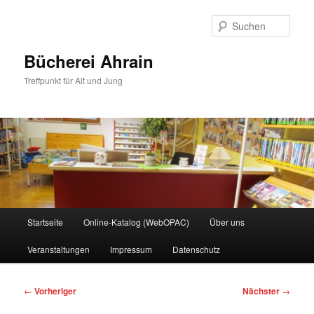
Zum
primären
Such
Inhalt
springen
Bücherei Ahrain
Treffpunkt für Alt und Jung
Hauptmenü
Startseite
Online-Katalog (WebOPAC)
Über uns
Veranstaltungen
Impressum
Datenschutz
Beitragsnavigation
←
Vorheriger
Nächster
→