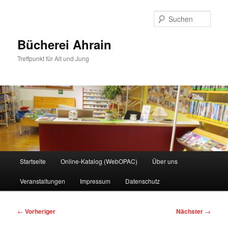
Zum
primären
Such
Inhalt
springen
Bücherei Ahrain
Treffpunkt für Alt und Jung
Hauptmenü
Startseite
Online-Katalog (WebOPAC)
Über uns
Veranstaltungen
Impressum
Datenschutz
Beitragsnavigation
←
Vorheriger
Nächster
→