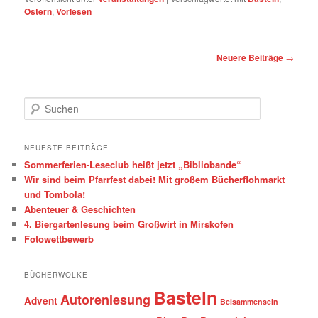
Ostern
,
Vorlesen
Beitragsnavigation
Neuere Beiträge
→
S
u
c
h
NEUESTE BEITRÄGE
e
Sommerferien-Leseclub heißt jetzt „Bibliobande“
n
Wir sind beim Pfarrfest dabei! Mit großem Bücherflohmarkt
und Tombola!
Abenteuer & Geschichten
4. Biergartenlesung beim Großwirt in Mirskofen
Fotowettbewerb
BÜCHERWOLKE
Basteln
Autorenlesung
Advent
Beisammensein