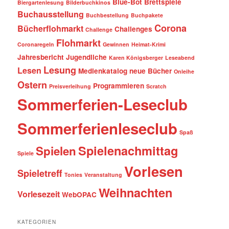
Blue-Bot
Brettspiele
Biergartenlesung
Bilderbuchkinos
Buchausstellung
Buchbestellung
Buchpakete
Corona
Bücherflohmarkt
Challenges
Challenge
Flohmarkt
Coronaregeln
Gewinnen
Heimat-Krimi
Jahresbericht
Jugendliche
Karen Königsberger
Leseabend
Lesung
Lesen
Medienkatalog
neue Bücher
Onleihe
Ostern
Programmieren
Preisverleihung
Scratch
Sommerferien-Leseclub
Sommerferienleseclub
Spaß
Spielenachmittag
Spielen
Spiele
Vorlesen
Spieletreff
Tonies
Veranstaltung
Weihnachten
Vorlesezeit
WebOPAC
KATEGORIEN