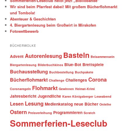
Sommerferien-Leseclub heißt jetzt „Bibliobande“
n
Wir sind beim Pfarrfest dabei! Mit großem Bücherflohmarkt
und Tombola!
Abenteuer & Geschichten
4. Biergartenlesung beim Großwirt in Mirskofen
Fotowettbewerb
BÜCHERWOLKE
Basteln
Autorenlesung
Advent
Beisammensein
Blue-Bot
Brettspiele
Biergartenlesung
Bilderbuchkinos
Buchausstellung
Buchbestellung
Buchpakete
Corona
Bücherflohmarkt
Challenges
Challenge
Flohmarkt
Coronaregeln
Gewinnen
Heimat-Krimi
Jahresbericht
Jugendliche
Karen Königsberger
Leseabend
Lesung
Lesen
Medienkatalog
neue Bücher
Onleihe
Ostern
Programmieren
Preisverleihung
Scratch
Sommerferien-Leseclub