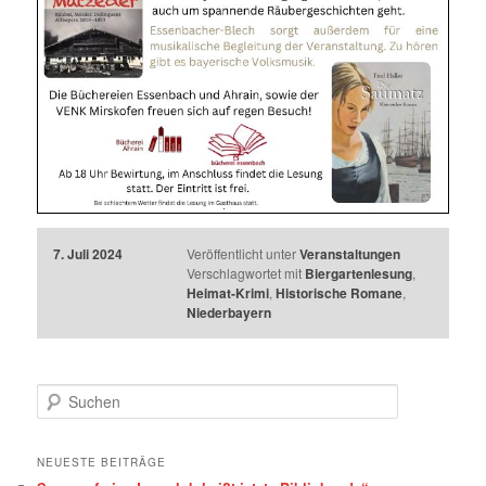
7. Juli 2024
Veröffentlicht unter
Veranstaltungen
Verschlagwortet mit
Biergartenlesung
,
Heimat-Krimi
,
Historische Romane
,
Niederbayern
S
u
c
h
NEUESTE BEITRÄGE
e