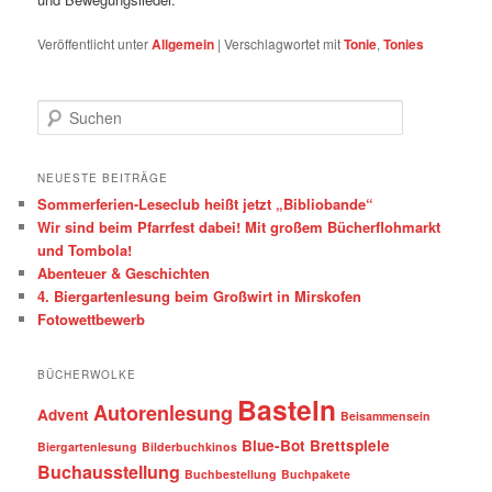
Veröffentlicht unter
Allgemein
|
Verschlagwortet mit
Tonie
,
Tonies
S
u
c
h
NEUESTE BEITRÄGE
e
Sommerferien-Leseclub heißt jetzt „Bibliobande“
n
Wir sind beim Pfarrfest dabei! Mit großem Bücherflohmarkt
und Tombola!
Abenteuer & Geschichten
4. Biergartenlesung beim Großwirt in Mirskofen
Fotowettbewerb
BÜCHERWOLKE
Basteln
Autorenlesung
Advent
Beisammensein
Blue-Bot
Brettspiele
Biergartenlesung
Bilderbuchkinos
Buchausstellung
Buchbestellung
Buchpakete