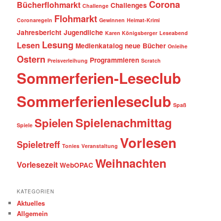
Corona
Bücherflohmarkt
Challenges
Challenge
Flohmarkt
Coronaregeln
Gewinnen
Heimat-Krimi
Jahresbericht
Jugendliche
Karen Königsberger
Leseabend
Lesung
Lesen
Medienkatalog
neue Bücher
Onleihe
Ostern
Programmieren
Preisverleihung
Scratch
Sommerferien-Leseclub
Sommerferienleseclub
Spaß
Spielenachmittag
Spielen
Spiele
Vorlesen
Spieletreff
Tonies
Veranstaltung
Weihnachten
Vorlesezeit
WebOPAC
KATEGORIEN
Aktuelles
Allgemein