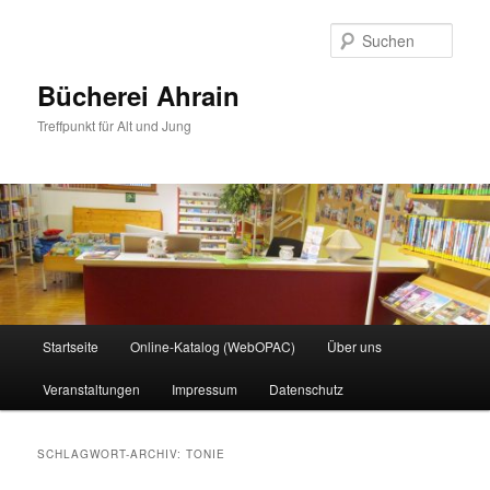
Zum
Zum
primären
sekundären
Such
Inhalt
Inhalt
springen
springen
Bücherei Ahrain
Treffpunkt für Alt und Jung
Hauptmenü
Startseite
Online-Katalog (WebOPAC)
Über uns
Veranstaltungen
Impressum
Datenschutz
SCHLAGWORT-ARCHIV:
TONIE